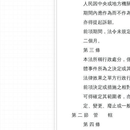
人民因中央或地方機
期間內應作為而不作
亦得提起訴願。
前項期間，法令未規
二個月。
第 三 條
本法所稱行政處分，
體事件所為之決定或
法律效果之單方行政
前項決定或措施之相
可得確定其範圍者，
定、變更、廢止或一
第 二 節 管 轄
第 四 條