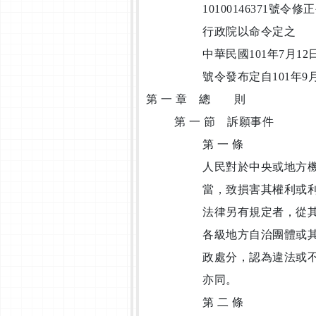
10100146371號
行政院以命令定之
中華民國101年7月12日
號令發布定自101年9
第 一 章 總 則
第 一 節 訴願事件
第 一 條
人民對於中央或地方
當，致損害其權利或
法律另有規定者，從
各級地方自治團體或
政處分，認為違法或
亦同。
第 二 條