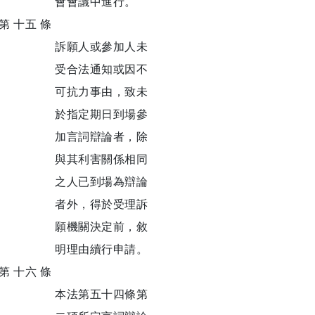
會會議中進行。
第 十五 條
訴願人或參加人未
受合法通知或因不
可抗力事由，致未
於指定期日到場參
加言詞辯論者，除
與其利害關係相同
之人已到場為辯論
者外，得於受理訴
願機關決定前，敘
明理由續行申請。
第 十六 條
本法第五十四條第