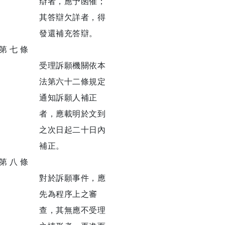
辯者，應予函催；
其答辯欠詳者，得
發還補充答辯。
第 七 條
受理訴願機關依本
法第六十二條規定
通知訴願人補正
者，應載明於文到
之次日起二十日內
補正。
第 八 條
對於訴願事件，應
先為程序上之審
查，其無應不受理