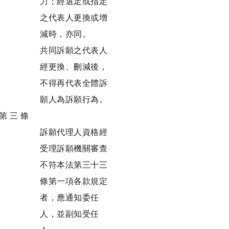
力；經選定或指定
之代表人更換或增
減時，亦同。
共同訴願之代表人
經更換、刪減後，
不得再代表全體訴
願人為訴願行為。
第 三 條
訴願代理人資格經
受理訴願機關審查
不符本法第三十三
條第一項各款規定
者，應通知委任
人，並副知受任