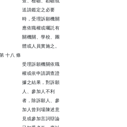
查、檢驗、勘驗或
送請鑑定之必要
時，受理訴願機關
應依職權或囑託有
關機關、學校、團
體或人員實施之。
第 十八 條
受理訴願機關依職
權或依申請調查證
據之結果，對訴願
人、參加人不利
者，除訴願人、參
加人曾到場陳述意
見或參加言詞辯論