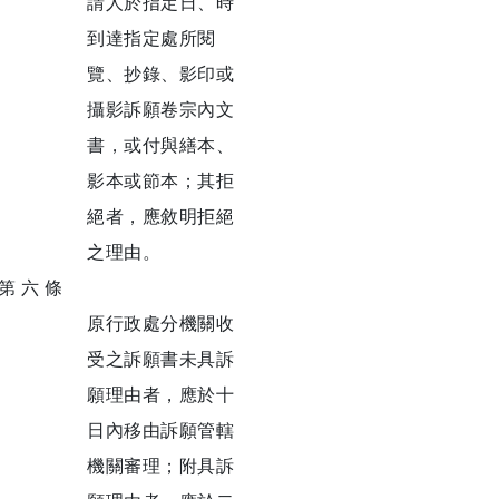
請人於指定日、時
到達指定處所閱
覽、抄錄、影印或
攝影訴願卷宗內文
書，或付與繕本、
影本或節本；其拒
絕者，應敘明拒絕
之理由。
第 六 條
原行政處分機關收
受之訴願書未具訴
願理由者，應於十
日內移由訴願管轄
機關審理；附具訴