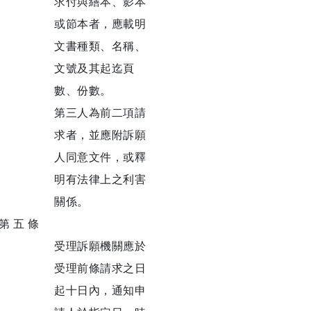
求付與繕本、影本
或節本者，應載明
文書種類、名稱、
文號及其起迄頁
數、份數。
第三人為前二項請
求者，並應附訴願
人同意文件，或釋
明有法律上之利害
關係。
第 五 條
受理訴願機關應於
受理前條請求之日
起十日內，通知申